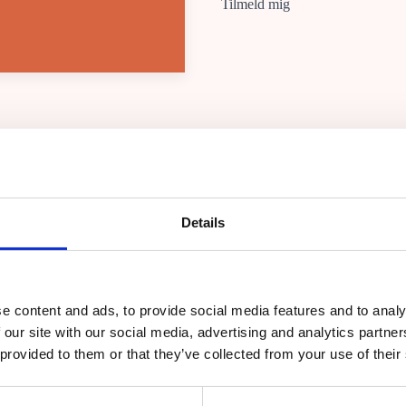
Tilmeld mig
stider Lufthavnen
Åbningstider Kø
6:00 - 22:00
Mandag
12:00 - 
Details
6:00 - 22:00
Tirsdag
12:00 - 
6:00 - 22:00
Onsdag
12:00 - 
6:00 - 22:00
Torsdag
12:00 - 
e content and ads, to provide social media features and to analy
6:00 - 22:00
Fredag
12:00 - 
 our site with our social media, advertising and analytics partn
6:00 - 21:00
Lørdag
12:00 - 
 provided to them or that they’ve collected from your use of their
6:00 - 22:00
Søndag
12:00 - 