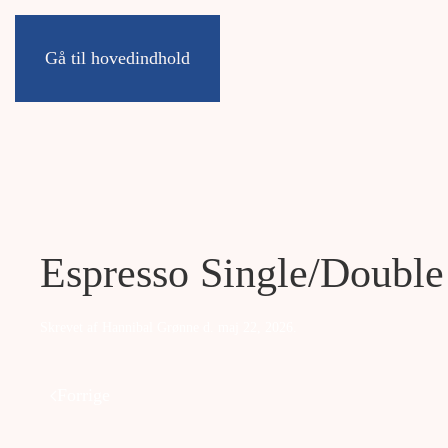
Gå til hovedindhold
Espresso Single/Double
Skrevet af
Hannibal Grønne
d.
maj 22, 2026
.
Forrige