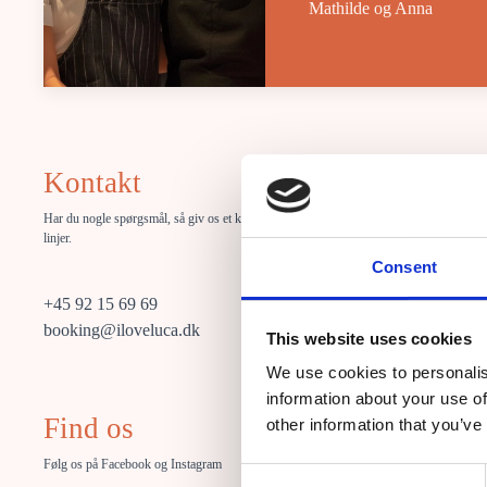
Mathilde og Anna
Kontakt
Åbning
Har du nogle spørgsmål, så giv os et kald eller skriv et par
Mandag
linjer.
Consent
Tirsdag
+45 92 15 69 69
Onsdag
booking@iloveluca.dk
This website uses cookies
Torsdag
We use cookies to personalis
Fredag
information about your use of
Find os
Lørdag
other information that you’ve
Søndag
Følg os på Facebook og Instagram
Consent