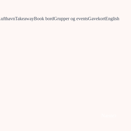
ufthavn
Takeaway
Book bord
Grupper og events
Gavekort
English
Næste