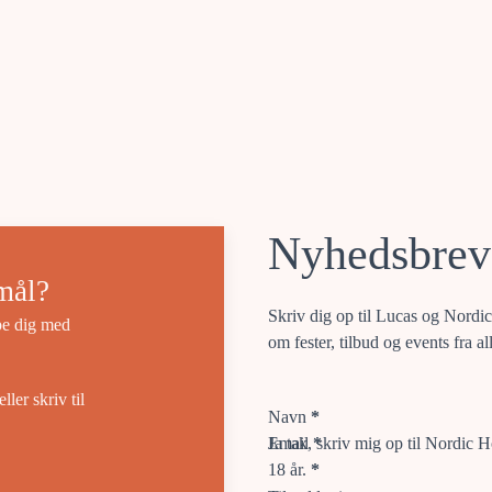
Nyhedsbrev
mål?
Skriv dig op til Lucas og Nordic
lpe dig med
om fester, tilbud og events fra al
Section
ler skriv til
Navn
*
Email
Ja tak, skriv mig op til Nordic H
*
18 år.
*