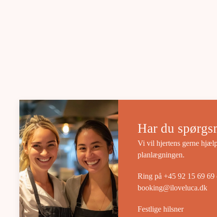
Har du spørgs
Vi vil hjertens gerne hjæ
planlægningen.
Ring på +45 92 15 69 69 el
booking@iloveluca.dk
Festlige hilsner